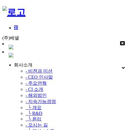
(주)베셀
회사소개
- 비젼과 미션
- CEO 인사말
- 주요연혁
- CI 소개
- 해외법인
- 지속가능경영
└ 개요
└ R&D
└ 윤리
- 오시는 길