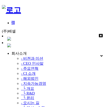
(주)베셀
회사소개
- 비젼과 미션
- CEO 인사말
- 주요연혁
- CI 소개
- 해외법인
- 지속가능경영
└ 개요
└ R&D
└ 윤리
- 오시는 길