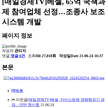
[매일경제TV]베셀, 65억 국책과
제 참여업체 선정…조종사 보조
시스템 개발
페이지 정보
작성자
관리자
댓글
댓글 0건
조회
Hit 27,818회
작성일
Date 21-06-24 16:37
본문
목록
이전글
[매일경제TV]베셀, 카이스트에 경량항공기 공
급…잇딴 청신호
21.06.24