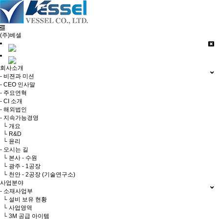
(주)베셀
회사소개
- 비젼과 미션
- CEO 인사말
- 주요연혁
- CI 소개
- 해외법인
- 지속가능경영
└ 개요
└ R&D
└ 윤리
- 오시는 길
└ 본사 - 수원
└ 광주 - 1공장
└ 천안 - 2공장 (기술연구소)
사업분야
- 소재사업부
└ 설비 보유 현황
└ 사업영역
└ 3M 공급 아이템