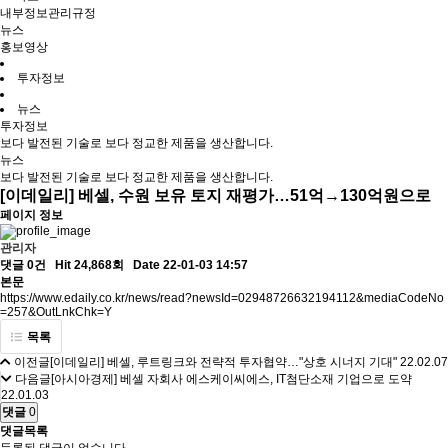
내부정보관리규정
뉴스
홍보영상
투자정보
뉴스
투자정보
보다 발전된 기술로 보다 정교한 제품을 생산합니다.
뉴스
보다 발전된 기술로 보다 정교한 제품을 생산합니다.
[이데일리] 베셀, 수원 보유 토지 재평가…51억→130억원으로
페이지 정보
관리자
댓글 0건
Hit 24,868회
Date 22-01-03 14:57
본문
https://www.edaily.co.kr/news/read?newsId=02948726632194112&mediaCodeNo
=257&OutLnkChk=Y
목록
이전글
[이데일리] 베셀, 루트링크와 전략적 투자협약…"상호 시너지 기대"
22.02.07
다음글
[아시아경제] 베셀 자회사 에스케이씨에스, IT첨단소재 기업으로 도약
22.01.03
댓글
0
댓글목록