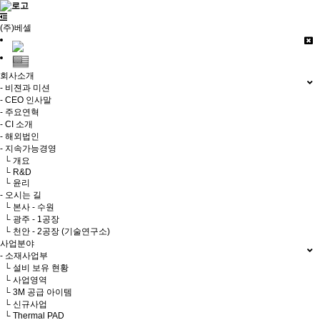
(주)베셀
회사소개
- 비젼과 미션
- CEO 인사말
- 주요연혁
- CI 소개
- 해외법인
- 지속가능경영
└ 개요
└ R&D
└ 윤리
- 오시는 길
└ 본사 - 수원
└ 광주 - 1공장
└ 천안 - 2공장 (기술연구소)
사업분야
- 소재사업부
└ 설비 보유 현황
└ 사업영역
└ 3M 공급 아이템
└ 신규사업
└ Thermal PAD