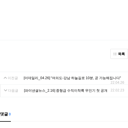
목록
이전글
[이데일리_04.26] “여의도-강남 하늘길로 10분, 곧 가능해집니다"
22.04.26
22.02.23
다음글
[파이낸셜뉴스_2.16] 중형급 수직이착륙 무인기 첫 공개
댓글
0