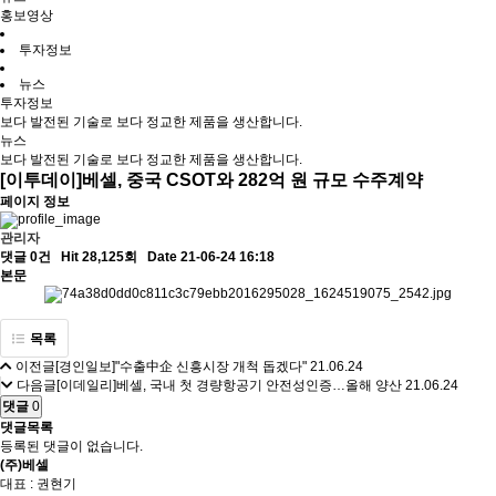
홍보영상
투자정보
뉴스
투자정보
보다 발전된 기술로 보다 정교한 제품을 생산합니다.
뉴스
보다 발전된 기술로 보다 정교한 제품을 생산합니다.
[이투데이]베셀, 중국 CSOT와 282억 원 규모 수주계약
페이지 정보
관리자
댓글 0건
Hit 28,125회
Date 21-06-24 16:18
본문
목록
이전글
[경인일보]"수출中企 신흥시장 개척 돕겠다"
21.06.24
다음글
[이데일리]베셀, 국내 첫 경량항공기 안전성인증…올해 양산
21.06.24
댓글
0
댓글목록
등록된 댓글이 없습니다.
(주)베셀
대표 : 권현기