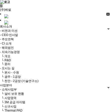
(주)베셀
회사소개
- 비젼과 미션
- CEO 인사말
- 주요연혁
- CI 소개
- 해외법인
- 지속가능경영
└ 개요
└ R&D
└ 윤리
- 오시는 길
└ 본사 - 수원
└ 광주 - 1공장
└ 천안 - 2공장 (기술연구소)
사업분야
- 소재사업부
└ 설비 보유 현황
└ 사업영역
└ 3M 공급 아이템
└ 신규사업
└ Thermal PAD